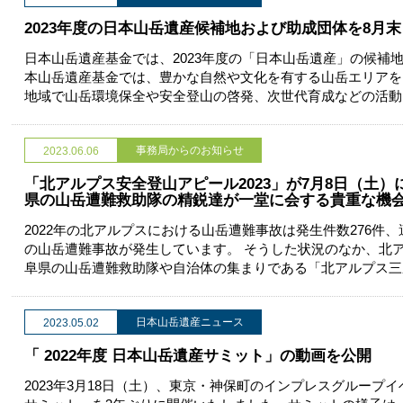
2023年度の日本山岳遺産候補地および助成団体を8月
日本山岳遺産基金では、2023年度の「日本山岳遺産」の候補
本山岳遺産基金では、豊かな自然や文化を有する山岳エリアを
地域で山岳環境保全や安全登山の啓発、次世代育成などの活動
事務局からのお知らせ
2023.06.06
「北アルプス安全登山アピール2023」が7月8日（土
県の山岳遭難救助隊の精鋭達が一堂に会する貴重な機
2022年の北アルプスにおける山岳遭難事故は発生件数276件、
の山岳遭難事故が発生しています。 そうした状況のなか、北
阜県の山岳遭難救助隊や自治体の集まりである「北アルプス三
日本山岳遺産ニュース
2023.05.02
「 2022年度 日本山岳遺産サミット」の動画を公開
2023年3月18日（土）、東京・神保町のインプレスグループ