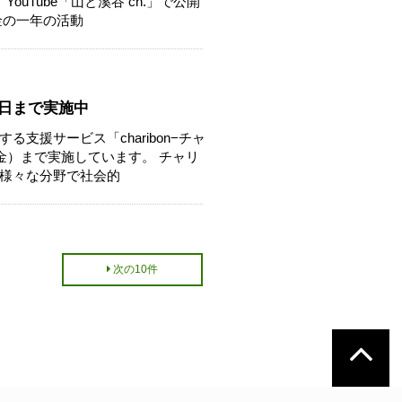
Tube「山と溪谷 ch.」で公開
金の一年の活動
1日まで実施中
援サービス「charibon−チャ
金）まで実施しています。 チャリ
様々な分野で社会的
次の10件