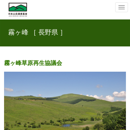
ナ
ビ
ゲ
ー
シ
霧ヶ峰 ［ 長野県 ］
ョ
ン
の
切
替
霧ヶ峰草原再生協議会