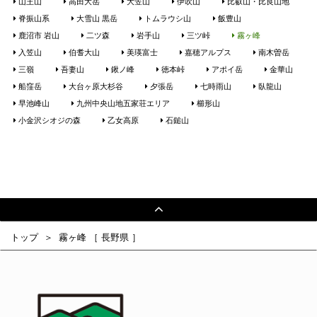
山王山
高田大岳
大笠山
伊吹山
比叡山・比良山地
脊振山系
大雪山 黒岳
トムラウシ山
飯豊山
鹿沼市 岩山
二ツ森
岩手山
三ツ峠
霧ヶ峰
入笠山
伯耆大山
美瑛富士
嘉穂アルプス
南木曽岳
三嶺
吾妻山
鍬ノ峰
徳本峠
アポイ岳
金華山
船窪岳
大台ヶ原大杉谷
夕張岳
七時雨山
臥龍山
早池峰山
九州中央山地五家荘エリア
櫛形山
小金沢シオジの森
乙女高原
石鎚山
トップ
霧ヶ峰 ［ 長野県 ］