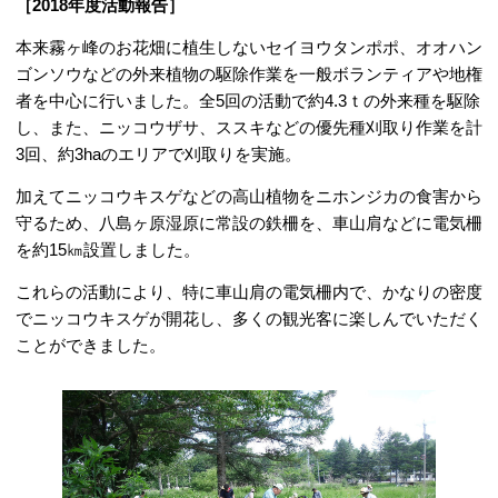
［2018年度活動報告］
本来霧ヶ峰のお花畑に植生しないセイヨウタンポポ、オオハン
ゴンソウなどの外来植物の駆除作業を一般ボランティアや地権
者を中心に行いました。全5回の活動で約4.3ｔの外来種を駆除
し、また、ニッコウザサ、ススキなどの優先種刈取り作業を計
3回、約3haのエリアで刈取りを実施。
加えてニッコウキスゲなどの高山植物をニホンジカの食害から
守るため、八島ヶ原湿原に常設の鉄柵を、車山肩などに電気柵
を約15㎞設置しました。
これらの活動により、特に車山肩の電気柵内で、かなりの密度
でニッコウキスゲが開花し、多くの観光客に楽しんでいただく
ことができました。