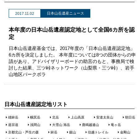
日本山岳遺産ニュース
2017.11.02
本年度の日本山岳遺産認定地として全国6カ所を認
定
日本山岳遺産基金では、2017年度の「日本山岳遺産認定地」
6カ所を決定しました。 本年度については8つの団体からの申
請があり、アドバイザリーボードの助言のもと、事務局で検
討した結果、三ツ峠ネットワーク（山梨県・三ツ峠）、岩手
山地区パークボラ
日本山岳遺産認定地リスト
雄鉾岳
幌尻岳
北岳
上山高原
安達太良山
朝日岳
道宗道
浅間山
大雪山 旭岳
鹿鳴越連山
竜ヶ岳
京都北山・芦生の森
鉾岳
鋸山
信越トレイル
金剛山