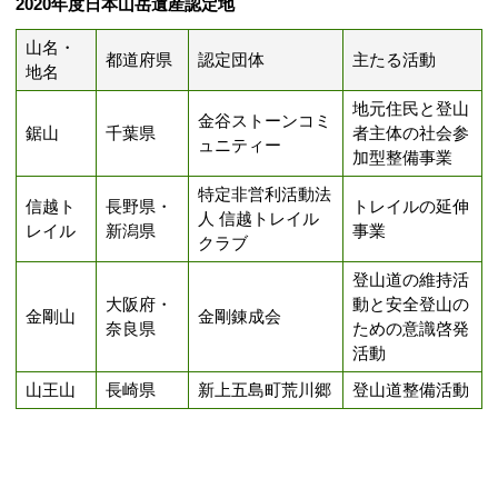
2020年度日本山岳遺産認定地
山名・
都道府県
認定団体
主たる活動
地名
地元住民と登山
金谷ストーンコミ
鋸山
千葉県
者主体の社会参
ュニティー
加型整備事業
特定非営利活動法
信越ト
長野県・
トレイルの延伸
人 信越トレイル
レイル
新潟県
事業
クラブ
登山道の維持活
大阪府・
動と安全登山の
金剛山
金剛錬成会
奈良県
ための意識啓発
活動
山王山
長崎県
新上五島町荒川郷
登山道整備活動