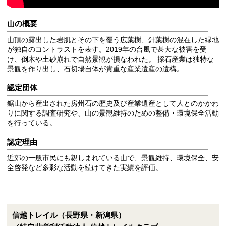
山の概要
山頂の露出した岩肌とその下を覆う広葉樹、針葉樹の混在した緑地
が独自のコントラストを表す。2019年の台風で甚大な被害を受
け、倒木や土砂崩れで自然景観が損なわれた。 採石産業は独特な
景観を作り出し、石切場自体が貴重な産業遺産の遺構。
認定団体
鋸山から産出された房州石の歴史及び産業遺産として人とのかかわ
りに関する調査研究や、山の景観維持のための整備・環境保全活動
を行っている。
認定理由
近郊の一般市民にも親しまれている山で、景観維持、環境保全、安
全啓発など多彩な活動を続けてきた実績を評価。
信越トレイル（長野県・新潟県）