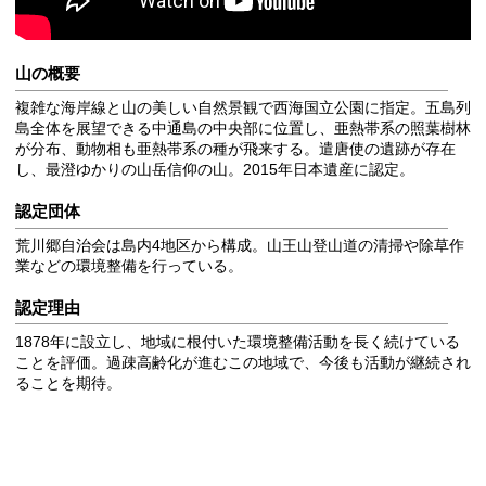
山の概要
複雑な海岸線と山の美しい自然景観で西海国立公園に指定。五島列
島全体を展望できる中通島の中央部に位置し、亜熱帯系の照葉樹林
が分布、動物相も亜熱帯系の種が飛来する。遣唐使の遺跡が存在
し、最澄ゆかりの山岳信仰の山。2015年日本遺産に認定。
認定団体
荒川郷自治会は島内4地区から構成。山王山登山道の清掃や除草作
業などの環境整備を行っている。
認定理由
1878年に設立し、地域に根付いた環境整備活動を長く続けている
ことを評価。過疎高齢化が進むこの地域で、今後も活動が継続され
ることを期待。