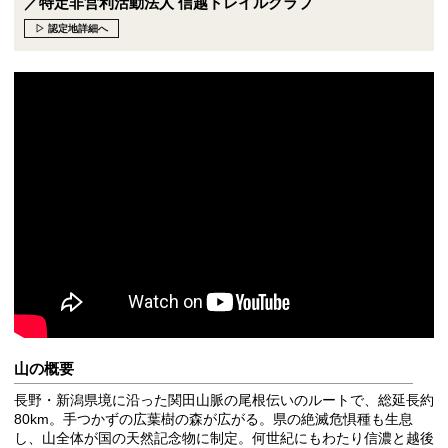
／特定非営利活動法人 信越トレイルクラブ
▷ 認定地詳細へ
山の概要
長野・新潟県境に沿った関田山脈の尾根伝いのルートで、総延長約
80km。手つかずの広葉樹の森が広がる。県の絶滅危惧種も生息
し、山全体が国の天然記念物に制定。何世紀にもわたり信濃と越後