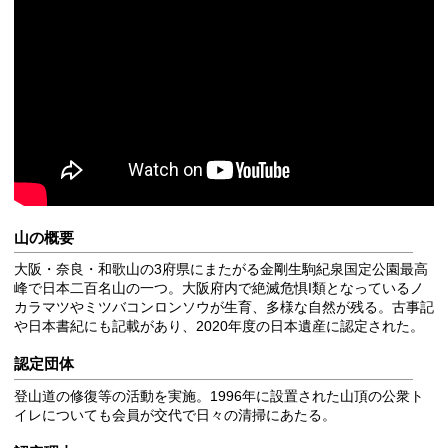
山の概要
大阪・奈良・和歌山の3府県にまたがる金剛生駒紀泉国定公園最高
峰で日本二百名山の一つ。大阪府内で絶滅危惧I類となっているノ
カラマツやミツバコンロンソウが生育、多様な自然が残る。古事記
や日本書紀にも記載があり、2020年度の日本遺産に認定された。
認定団体
登山道の修復等の活動を実施。1996年に設置された山頂の公衆ト
イレについても会員が交代で日々の清掃にあたる。