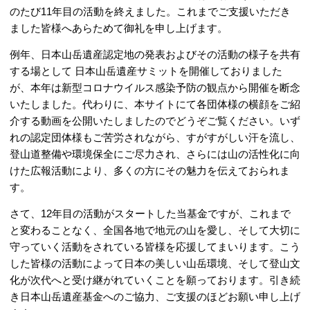
のたび11年目の活動を終えました。これまでご支援いただき
ました皆様へあらためて御礼を申し上げます。
例年、日本山岳遺産認定地の発表およびその活動の様子を共有
する場として 日本山岳遺産サミットを開催しておりました
が、本年は新型コロナウイルス感染予防の観点から開催を断念
いたしました。代わりに、本サイトにて各団体様の横顔をご紹
介する動画を公開いたしましたのでどうぞご覧ください。いず
れの認定団体様もご苦労されながら、すがすがしい汗を流し、
登山道整備や環境保全にご尽力され、さらには山の活性化に向
けた広報活動により、多くの方にその魅力を伝えておられま
す。
さて、12年目の活動がスタートした当基金ですが、これまで
と変わることなく、全国各地で地元の山を愛し、そして大切に
守っていく活動をされている皆様を応援してまいります。こう
した皆様の活動によって日本の美しい山岳環境、そして登山文
化が次代へと受け継がれていくことを願っております。引き続
き日本山岳遺産基金へのご協力、ご支援のほどお願い申し上げ