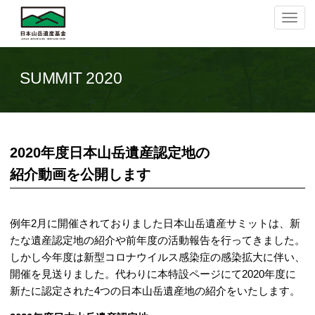
ナ
ビ
ゲ
ー
シ
SUMMIT 2020
ョ
ン
の
切
替
2020年度日本山岳遺産認定地の
紹介動画を公開します
例年2月に開催されておりました日本山岳遺産サミットは、新
たな遺産認定地の紹介や前年度の活動報告を行ってきました。
しかし今年度は新型コロナウイルス感染症の感染拡大に伴い、
開催を見送りました。代わりに本特設ページにて2020年度に
新たに認定された4つの日本山岳遺産地の紹介をいたします。