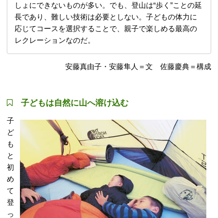
しょにできないものが多い。でも、登山は“歩く”ことの延
長であり、難しい技術は必要としない。子どもの体力に
応じてコースを選択することで、親子で楽しめる最高の
レクレーションなのだ。
安藤真由子・安藤隼人＝文 佐藤慶典＝構成
子どもは自然に山へ溶け込む
子
ど
も
と
初
め
て
登
っ