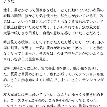
ようだ。
途中、霧がかかって肌寒さを感じ、とくに動いていない次男の
衣服の調節にはかなり気を使った。私たちが歩いている間、次
男は……というとほとんど泣くこともなく背負われていた。半
分以上は寝ていたのだと思う。しかしそれでも、沢や風の音、
太陽の眩しさや日差し、自然の息吹を感じていたことだろう。
時折見える稜線、そしてそれがだんだん近くなり、ついに山小
屋に到達。長男は、一気に疲れが出たのか「抱っこ～」と歩か
なくなってしまった。その夜は、今まで見たことがないような
きれいな夕日と星空を見た。
翌朝は8時ごろに出発。常念岳山頂を越え、蝶ヶ岳をめざし
た。長男は目覚めがわるく、疲れが残っていてテンションも低
め。さらに歩き始めすぐに転んでしまい、さらにテンションダ
ウン。
友人家族には先に歩いてもらい、なんとかゆっくり歩き始める
も、コースタイム2時間のところを4時間かかってしまった。
このままでは17時になっても蝶ヶ岳ヒュッテに到着できない