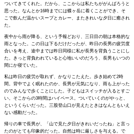
ついてきてくれた。だから、ここからは私たちががんばろうと
思った。なんとか16時までには蝶ヶ岳に着くことができ、そ
こで飲んだ温かいスープとカレー、またきれいな夕日に癒され
た。
夜中から雨が降る、という予報どおり、三日目の朝は本格的な
雨となった。この日は下るだけだったが、昨日の長男の疲労度
合いを考え、途中までは昨日同様に私が長男を背負うことにし
た。きっと背負われていると心地いいのだろう、長男もいつの
間にか寝ていた。
私は昨日の疲労が取れず、かなりこたえた。歩き始めて2時
間。背中でよく眠れたのか、長男が元気になり、雨も上がった
のでみんなで歩くことにした。子どもはスイッチが入るとすご
い。そこからの3時間はハイペース。ついていくのがやっと、
というくらいだった。三股登山口が見えたときはなんともいえ
ない感動だった。
帰りの車で長男が、「山で見た夕日がきれいだったね」と言っ
たのがとても印象的だった。自然は時に厳しさを与える。で