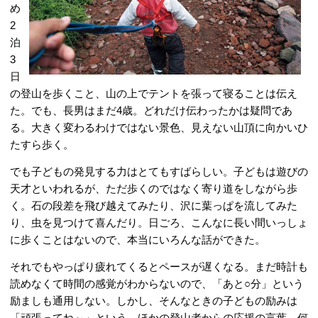
め
2
泊
3
日
の登山を歩くこと、山の上でテントを張って寝ることは伝え
た。でも、長男はまだ4歳。どれだけ伝わったかは疑問であ
る。大きく変わるわけではない景色、見えない山頂に向かいひ
たすら歩く。
でも子どもの発見する力はとてもすばらしい。子どもは遊びの
天才といわれるが、ただ歩くのではなく寄り道をしながら歩
く。石の段差を飛び越えてみたり、沢に葉っぱを流してみた
り、虫を見つけて喜んだり。日ごろ、こんなに長い間いっしょ
に歩くことはないので、本当にいろんな話ができた。
それでもやっぱり疲れてくるとペースが遅くなる。まだ時計も
読めなくて時間の感覚がわからないので、「あと○分」という
励ましも通用しない。しかし、そんなときの子どもの励みは
「頑張ってね～」という、ほかの登山者からの応援の言葉。何