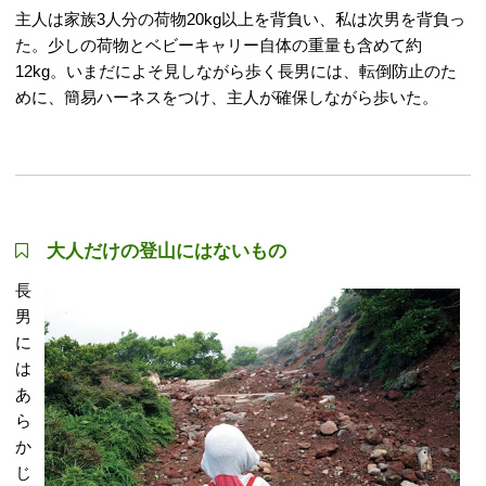
主人は家族3人分の荷物20kg以上を背負い、私は次男を背負っ
た。少しの荷物とベビーキャリー自体の重量も含めて約
12kg。いまだによそ見しながら歩く長男には、転倒防止のた
めに、簡易ハーネスをつけ、主人が確保しながら歩いた。
大人だけの登山にはないもの
長
男
に
は
あ
ら
か
じ