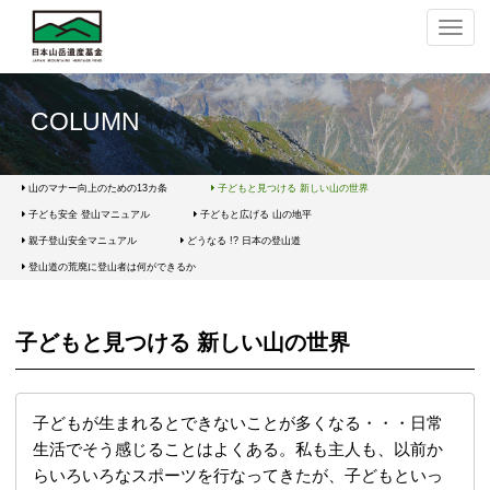
ナ
ビ
ゲ
ー
シ
COLUMN
ョ
ン
の
切
山のマナー向上のための13カ条
子どもと見つける 新しい山の世界
替
子ども安全 登山マニュアル
子どもと広げる 山の地平
親子登山安全マニュアル
どうなる !? 日本の登山道
登山道の荒廃に登山者は何ができるか
子どもと見つける 新しい山の世界
子どもが生まれるとできないことが多くなる・・・日常
生活でそう感じることはよくある。私も主人も、以前か
らいろいろなスポーツを行なってきたが、子どもといっ