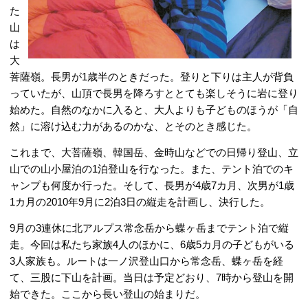
た
山
は
大
菩薩嶺。長男が1歳半のときだった。登りと下りは主人が背負
っていたが、山頂で長男を降ろすととても楽しそうに岩に登り
始めた。自然のなかに入ると、大人よりも子どものほうが「自
然」に溶け込む力があるのかな、とそのとき感じた。
これまで、大菩薩嶺、韓国岳、金時山などでの日帰り登山、立
山での山小屋泊の1泊登山を行なった。また、テント泊でのキ
ャンプも何度か行った。そして、長男が4歳7カ月、次男が1歳
1カ月の2010年9月に2泊3日の縦走を計画し、決行した。
9月の3連休に北アルプス常念岳から蝶ヶ岳までテント泊で縦
走。今回は私たち家族4人のほかに、6歳5カ月の子どもがいる
3人家族も。ルートは一ノ沢登山口から常念岳、蝶ヶ岳を経
て、三股に下山を計画。当日は予定どおり、7時から登山を開
始できた。ここから長い登山の始まりだ。