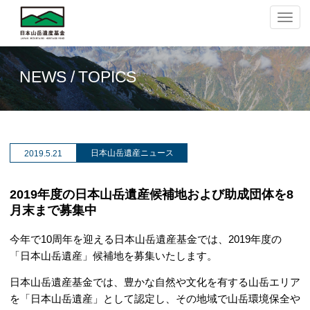
ナ
ビ
ゲ
ー
シ
NEWS / TOPICS
ョ
ン
の
切
替
日本山岳遺産ニュース
2019.
5.21
2019年度の日本山岳遺産候補地および助成団体を8
月末まで募集中
今年で10周年を迎える日本山岳遺産基金では、2019年度の
「日本山岳遺産」候補地を募集いたします。
日本山岳遺産基金では、豊かな自然や文化を有する山岳エリア
を「日本山岳遺産」として認定し、その地域で山岳環境保全や