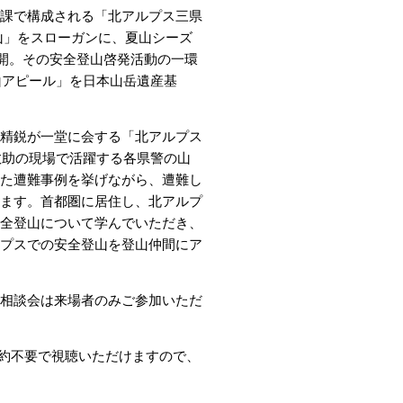
課で構成される「北アルプス三県
山」をスローガンに、夏山シーズ
展開。その安全登山啓発活動の一環
山アピール」を日本山岳遺産基
精鋭が一堂に会する「北アルプス
救助の現場で活躍する各県警の山
た遭難事例を挙げながら、遭難し
ます。首都圏に居住し、北アルプ
全登山について学んでいただき、
プスでの安全登山を登山仲間にア
相談会は来場者のみご参加いただ
予約不要で視聴いただけますので、