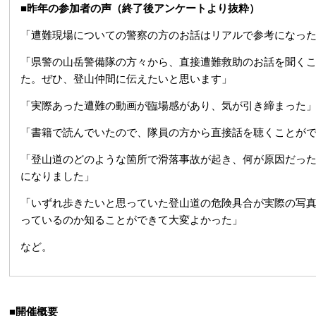
■昨年の参加者の声（終了後アンケートより抜粋）
「遭難現場についての警察の方のお話はリアルで参考になっ
「県警の山岳警備隊の方々から、直接遭難救助のお話を聞く
た。ぜひ、登山仲間に伝えたいと思います」
「実際あった遭難の動画が臨場感があり、気が引き締まった
「書籍で読んでいたので、隊員の方から直接話を聴くことが
「登山道のどのような箇所で滑落事故が起き、何が原因だっ
になりました」
「いずれ歩きたいと思っていた登山道の危険具合が実際の写
っているのか知ることができて大変よかった」
など。
■開催概要