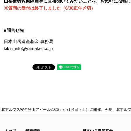
山岳遭難救助隊員等に直接聞いてみたいことを、お気軽に投稿し
※質問の受付は終了しました（6/30正午〆切）
■問合せ先
日本山岳遺産基金 事務局
kikin_info@yamakei.co.jp
「北アルプス安全登山アピール2026」が7月4日（土）に開催。今夏、北アル
トップ
最新情報
日本山岳遺産基金