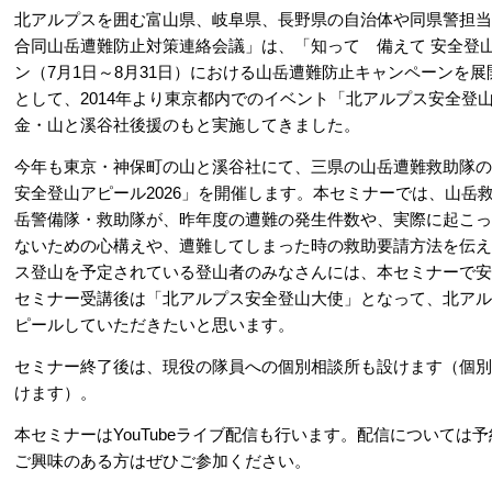
北アルプスを囲む富山県、岐阜県、長野県の自治体や同県警担当
合同山岳遭難防止対策連絡会議」は、「知って 備えて 安全登
ン（7月1日～8月31日）における山岳遭難防止キャンペーンを
として、2014年より東京都内でのイベント「北アルプス安全登
金・山と溪谷社後援のもと実施してきました。
今年も東京・神保町の山と溪谷社にて、三県の山岳遭難救助隊の
安全登山アピール2026」を開催します。本セミナーでは、山岳
岳警備隊・救助隊が、昨年度の遭難の発生件数や、実際に起こっ
ないための心構えや、遭難してしまった時の救助要請方法を伝え
ス登山を予定されている登山者のみなさんには、本セミナーで安
セミナー受講後は「北アルプス安全登山大使」となって、北アル
ピールしていただきたいと思います。
セミナー終了後は、現役の隊員への個別相談所も設けます（個別
けます）。
本セミナーはYouTubeライブ配信も行います。配信については
ご興味のある方はぜひご参加ください。