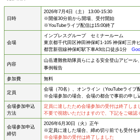
2026年7月4日（土） 13:00-15:30
日時
※開催30分前から開場、受付開始
※YouTubeライブ配信は15:00終了
インプレスグループ セミナールーム
会場
東京都千代田区神田神保町1-105 神保町三井
都営新宿線神保町駅下車A9出口徒歩1分
Goo
山岳遭難救助隊員らによる安全登山アピール
内容
事例報告
参加費
無料
会場（70名）、オンライン（YouTubeライ
定員
※会場参加の場合、会場の都合で事前の申し
会場参加申込
定員に達したため会場参加の受付は終了しました
方法
不要で視聴いただけますので、下記をご確認
2026年6月30日（火）正午
会場参加申込
※定員に達した場合、締め切り前でも受付を
締切
※会場参加の受付は終了しました