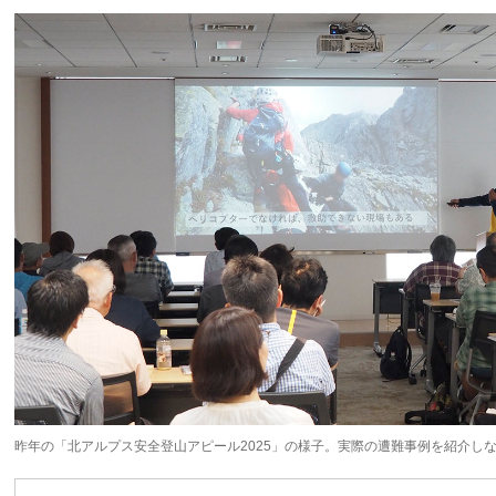
昨年の「北アルプス安全登山アピール2025」の様子。実際の遭難事例を紹介し