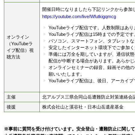
開催日時になりましたら下記リンクから参加
https://youtube.com/live/Wfutkigqmcg
YouTubeライブ配信です。人数制限はあ
YouTubeライブ配信は15時までの予定です
オンライン
パソコン、スマートフォン、タブレットな
（YouTubeラ
安定したインターネット環境下でご参加く
イブ配信）視
準備には万全を期していますが、通信状態
聴方法
配信が中断する場合があります。あらかじ
オンラインセミナーの録音、録画その他の
願いいたします。
YouTubeライブ配信は、後日、アーカイ
主催
北アルプス三県合同山岳遭難防止対策連絡会
後援
株式会社山と溪谷社・日本山岳遺産基金
※事前に質問を受け付けています。安全登山・遭難防止に関して