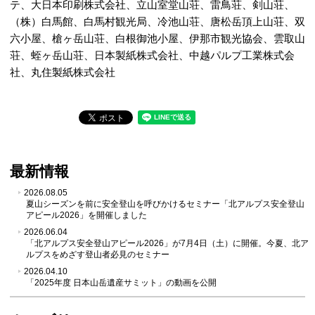
テ、大日本印刷株式会社、立山室堂山荘、雷鳥荘、剣山荘、
（株）白馬館、白馬村観光局、冷池山荘、唐松岳頂上山荘、双
六小屋、槍ヶ岳山荘、白根御池小屋、伊那市観光協会、雲取山
荘、蛭ヶ岳山荘、日本製紙株式会社、中越パルプ工業株式会
社、丸住製紙株式会社
最新情報
2026.08.05
夏山シーズンを前に安全登山を呼びかけるセミナー「北アルプス安全登山
アピール2026」を開催しました
2026.06.04
「北アルプス安全登山アピール2026」が7月4日（土）に開催。今夏、北ア
ルプスをめざす登山者必見のセミナー
2026.04.10
「2025年度 日本山岳遺産サミット」の動画を公開