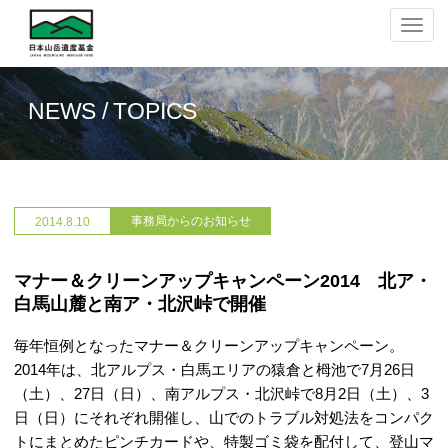
ナ
ビ
ゲ
ー
シ
NEWS / TOPICS
ョ
ン
の
切
替
事務局からのお知らせ
2014.
8.10
マナー＆クリーンアップキャンペーン2014 北ア・
白馬山麓と南ア・北沢峠で開催
毎年恒例となったマナー＆クリーンアップキャンペーン。
2014年は、北アルプス・白馬エリアの猿倉と栂池で7月26日
（土）、27日（日）、南アルプス・北沢峠で8月2日（土）、3
日（日）にそれぞれ開催し、山でのトラブル対処法をコンパク
トにまとめたピンチカードや、特製ゴミ袋を配付して、登山マ