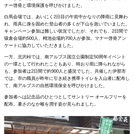
ナー啓発と環境保護を呼びかけました。
白馬会場では、あいにく2日目の午前中かなりの降雨に見舞わ
れ、雨具に身を固めた登山者の多くが下山を急いでいました。
キャンペーン参加は難しい状況でしたが、それでも、2日間で
猿倉会場約500人、栂池会場約700人が参加。マナー啓発アン
ケートに協力していただきました。
一方、北沢峠では、南アルプス国立公園制定50周年イベント
の一環として行われたこともあり、時おり雨に降られながら
も、参加者は2日間で約900人と盛況でした。共催した伊那市
では、市の職員が昨年に引き続き携帯トイレを入山者に配布し
て、南アルプスの自然環境保全を呼びかけました。
参加者へは記念品のひとつとしてサントリー オールフリーを
配布。暑さのなか喉を潤す姿が見られました。