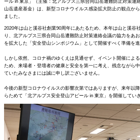
ール in 東京」（主催：北アルプス三県合同山岳遭難防止対策
山岳遺産基金）は、新型コロナウイルス感染拡大防止の観点から
ました。
2020年は山と溪谷社創業90周年にあたるため、本年は山と溪
り、北アルプス三県合同山岳遭難防止対策連絡会議の協力をあお
を拡大した「安全登山シンポジウム」として開催すべく準備を進
しかし依然、コロナ禍のゆくえは見通せず、イベント開催による
ため、来場者・登壇者の健康と安全を第一に考え、残念ながら中
ていたみなさまには誠に申し訳ございません。
今後の新型コロナウイルスの影響次第ではありますが、来年以降
らためて「北アルプス安全登山アピール in 東京」を開催して