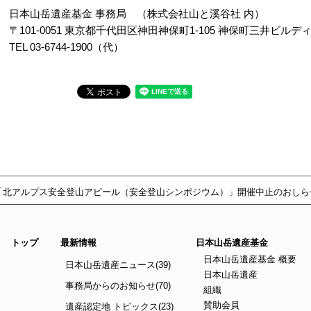
日本山岳遺産基金 事務局 （株式会社山と溪谷社 内）
〒101-0051 東京都千代田区神田神保町1-105 神保町三井ビルデ
TEL 03-6744-1900（代）
「北アルプス安全登山アピール（安全登山シンポジウム）」開催中止のおしら
トップ
最新情報
日本山岳遺産基金
日本山岳遺産基金 概要
日本山岳遺産ニュース(39)
日本山岳遺産
事務局からのお知らせ(70)
組織
賛助会員
遺産認定地 トピックス(23)